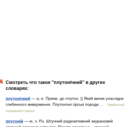
Смотреть что такое "плутонічний" в других
словарях:
плутонічний
— а, е. Прикм. до плутон. || Який виник унаслідок
глибинного виверження. Плутонічні гірські породи …
Український
тлумачний словник
плутоній
— ю, ч. Pu. Штучний радіоактивний заурановий