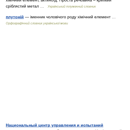
хімічний елемент, актиноїд. Проста речовина – крихкий
сріблястий метал …
Український тлумачний словник
плутоній
— іменник чоловічого роду хімічний елемент …
Орфографічний словник української мови
Национальный центр управления и испытаний