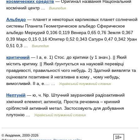
космических средств
— Оригинал названия Національний
космічний центр …
Википедия
Альбедо
— планет и некоторых карликовых планет солнечной
системы Планета Геометрическое альбедо Сферическое
альбедо Меркурий 0,106 0,119 Венера 0,65 0,76 Земля 0,367
0,39 Марс 0,15 0,16 Юпитер 0,52 0,343 Сатурн 0,47 0,342 Уран
0,51 0,3 …
Википедия
критичний
— I а, е. 1) Стос. до критики (у 1 знач.). || Який
містить критику. || Який ґрунтується на науковій перевірці
правдивості, правильності чого небудь. 2) Здатний виявляти та
оцінювати позитивне й негативне в кому , чому небудь;
вимогливий. II а, е.… …
Український тлумачний словник
Нептуній
— ю, ч. Np. Штучний заурановий радіоактивний
хімічний елемент, актиноїд. Проста речовина – крихкий
сріблястий активний метал. Застосовують для добування
плутонію …
Український тлумачний словник
© Академик, 2000-2026
18+