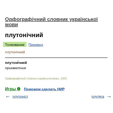
Орфографічний словник української
мови
плутонічний
Толкование
Перевод
плутонічний
—————————————————————————————
плутоні́чний
прикметник
Орфографічний словник української мови
.
2005
.
Игры ⚽
Поможем сделать НИР
плутоніст
плутяга