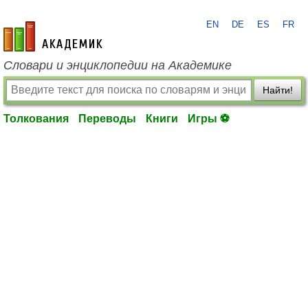
EN
DE
ES
FR
academic.ru
Словари и энциклопедии на Академике
Найти!
Толкования
Переводы
Книги
Игры ⚽